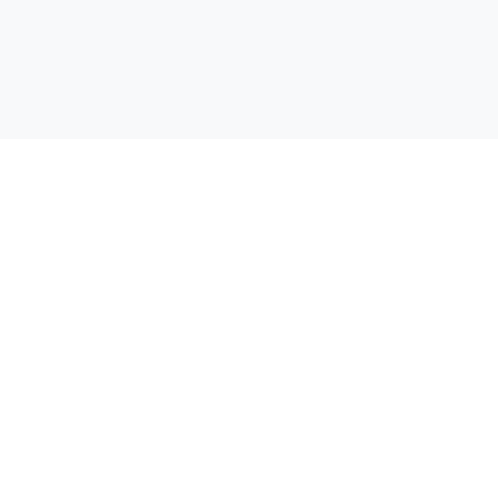
购网
河南省发展和改革委员会
河南永正专家库
B座第13、14层)