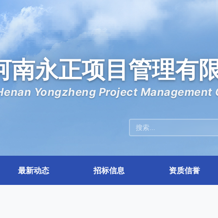
河南永正项目管理有
Henan Yongzheng Project Management C
最新动态
招标信息
资质信誉