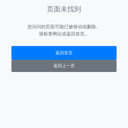
页面未找到
您访问的页面可能已被移动或删除。
请检查网址或返回首页。
返回首页
返回上一页